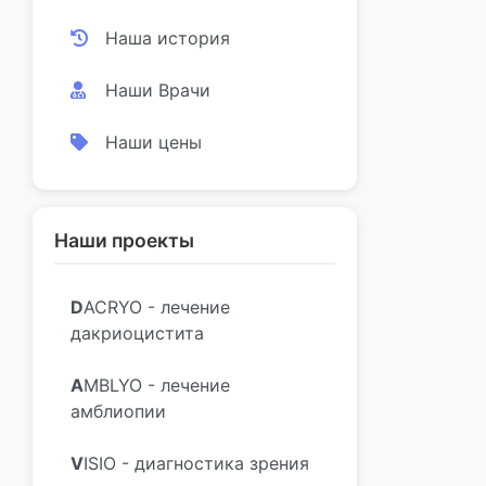
Наша история
Наши Врачи
Наши цены
Наши проекты
D
ACRYO - лечение
дакриоцистита
A
MBLYO - лечение
амблиопии
V
ISIO - диагностика зрения