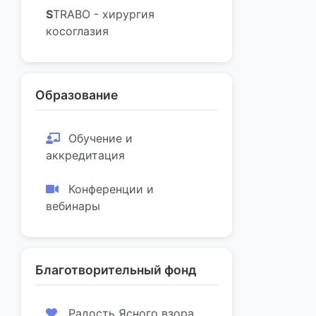
S
TRABO - хирургия
косоглазия
Образование
Обучение и
аккредитация
Конференции и
вебинары
Благотворительный фонд
Радость Ясного взора