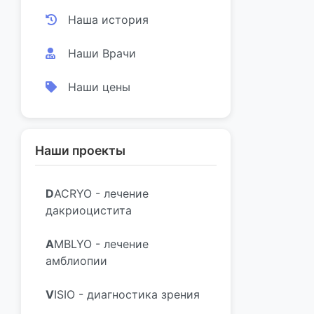
Наша история
Наши Врачи
Наши цены
Наши проекты
D
ACRYO - лечение
дакриоцистита
A
MBLYO - лечение
амблиопии
V
ISIO - диагностика зрения