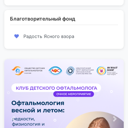
Благотворительный фонд
Радость Ясного взора
Предыдущий
След