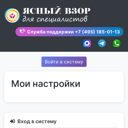
Skip
to
content
Служба поддержки
+7 (495) 185-01-13
Войти в систему
Мои настройки
Вход в систему