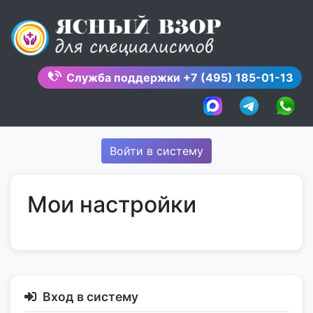
Skip
to
content
Служба поддержки
+7 (495) 185-01-13
Войти в систему
Мои настройки
Вход в систему