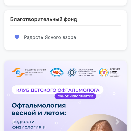
Благотворительный фонд
Радость Ясного взора
Предыдущий
След