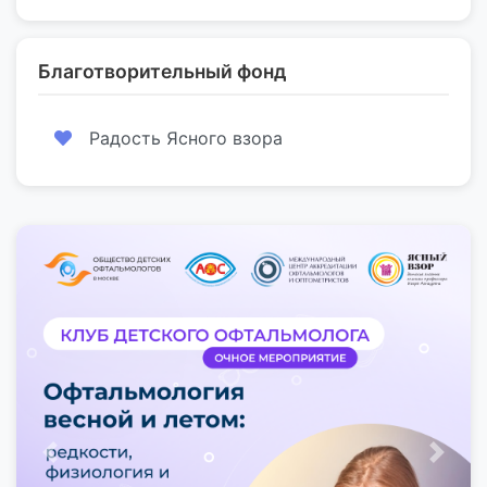
Благотворительный фонд
Радость Ясного взора
Предыдущий
След