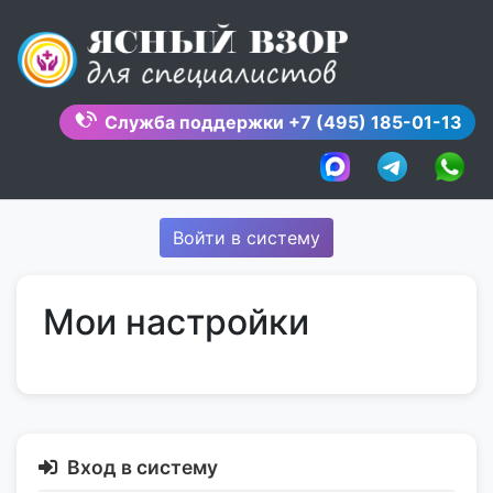
Skip
to
content
Служба поддержки
+7 (495) 185-01-13
Войти в систему
Мои настройки
Вход в систему