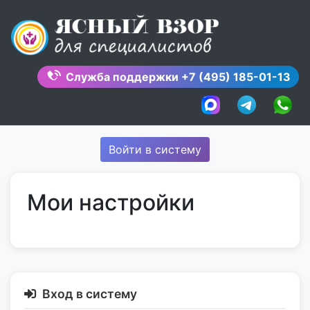
Skip
to
content
Служба поддержки
+7 (495) 185-01-13
Войти в систему
Мои настройки
Вход в систему