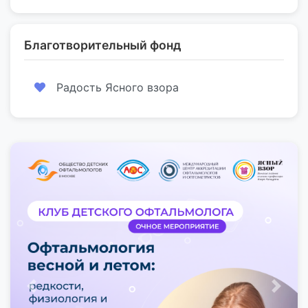
Благотворительный фонд
Радость Ясного взора
Предыдущий
След