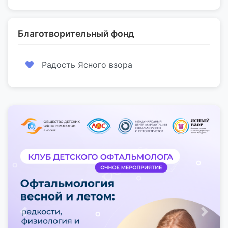
Благотворительный фонд
Радость Ясного взора
Предыдущий
След