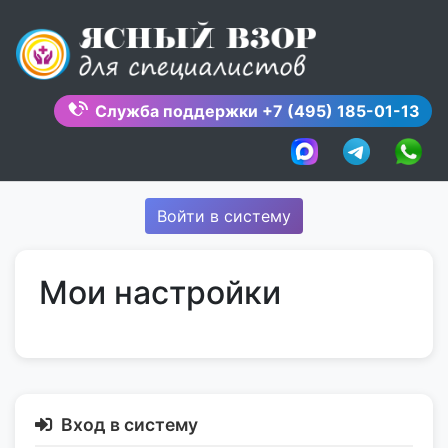
Skip
to
content
Служба поддержки
+7 (495) 185-01-13
Войти в систему
Мои настройки
Вход в систему