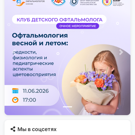
Предыдущий
След
Мы в соцсетях