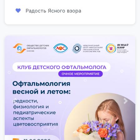
Радость Ясного взора
Предыдущий
След